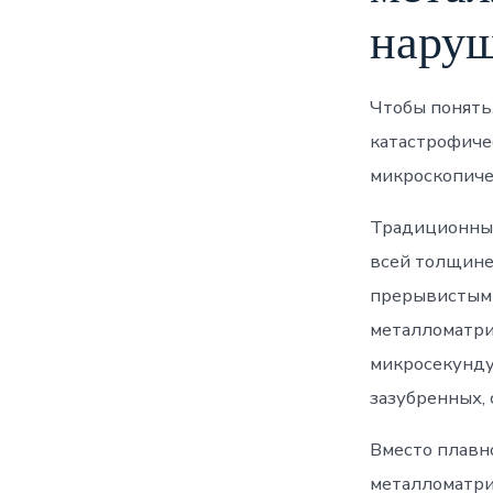
наруш
Чтобы понять
катастрофиче
микроскопиче
Традиционные
всей толщине
прерывистым 
металломатри
микросекунду
зазубренных,
Вместо плавн
металломатри