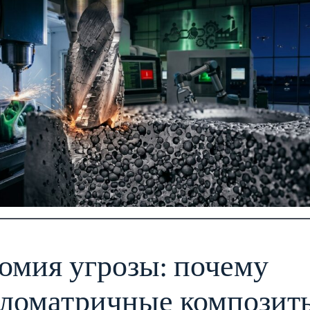
омия угрозы: почему
ломатричные композит