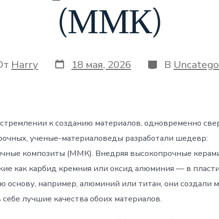
(ММК)
Дата
Категории
ор
От
Harry
18 мая, 2026
В
Uncatego
записи
си
 стремлении к созданию материалов, одновременно све
рочных, ученые-материаловеды разработали шедевр:
чные композиты (ММК). Внедряя высокопрочные керам
кие как карбид кремния или оксид алюминия — в пласт
 основу, например, алюминий или титан, они создали м
 себе лучшие качества обоих материалов.