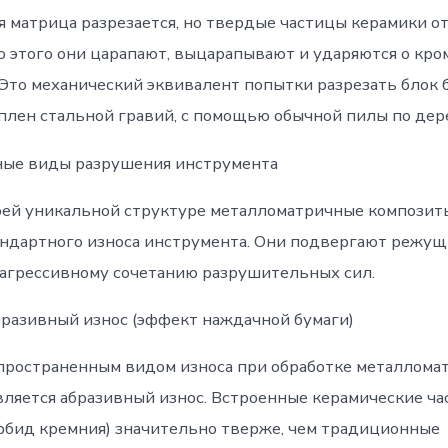
я матрица разрезается, но твердые частицы керамики о
о этого они царапают, выцарапывают и ударяются о кро
Это механический эквивалент попытки разрезать блок б
плен стальной гравий, с помощью обычной пилы по дер
ые виды разрушения инструмента
оей уникальной структуре металломатричные композит
ндартного износа инструмента. Они подвергают режущ
агрессивному сочетанию разрушительных сил.
бразивный износ (эффект наждачной бумаги)
пространенным видом износа при обработке металлома
вляется абразивный износ. Встроенные керамические ч
арбид кремния) значительно тверже, чем традиционные