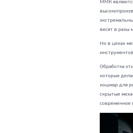
ММК являются
высокопроиз
экстремальны
весят в разы
Но в цехах м
инструментов
Обработка эт
которые дела
кошмар для р
скрытые меха
современное 