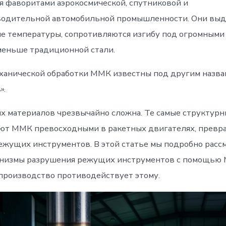
 фаворитами аэрокосмической, спутниковой и
водительной автомобильной промышленности. Они вы
е температуры, сопротивляются изгибу под огромными 
 меньше традиционной стали.
еханической обработки ММК известны под другим назва
».
их материалов чрезвычайно сложна. Те самые структурн
ют ММК превосходными в ракетных двигателях, превр
ежущих инструментов. В этой статье мы подробно расс
низмы разрушения режущих инструментов с помощью М
производство противодействует этому.