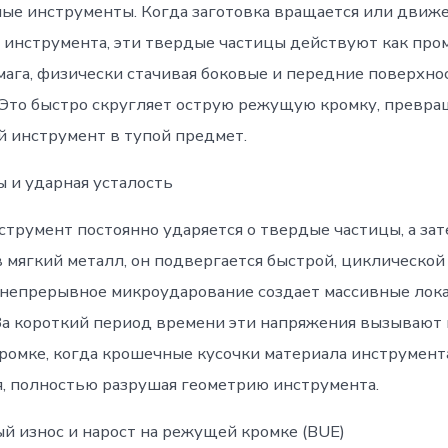
ые инструменты. Когда заготовка вращается или движ
 инструмента, эти твердые частицы действуют как пр
мага, физически стачивая боковые и передние поверхно
 Это быстро скругляет острую режущую кромку, превра
 инструмент в тупой предмет.
ы и ударная усталость
трумент постоянно ударяется о твердые частицы, а зат
 мягкий металл, он подвергается быстрой, циклической
о непрерывное микроударование создает массивные ло
За короткий период времени эти напряжения вызывают
ромке, когда крошечные кусочки материала инструмент
, полностью разрушая геометрию инструмента.
ый износ и нарост на режущей кромке (BUE)