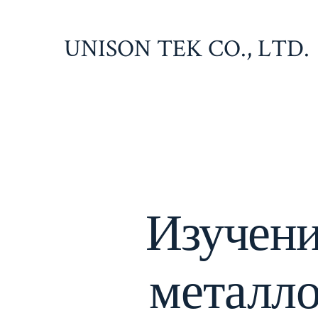
Перейти
к
UNISON TEK CO., LTD.
содержимому
Изучени
металл