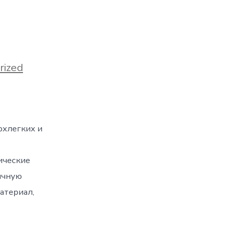
rized
рхлегких и
ические
ичную
атериал,