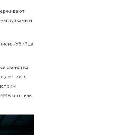
держивают
нагрузками и
нием: «Убийца
ые свойства,
ащают их в
мотрим
МК и то, как