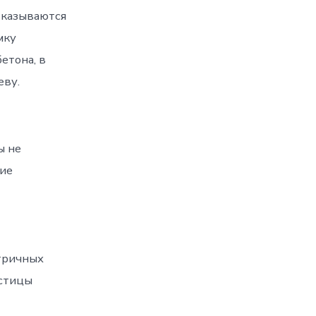
тказываются
мку
етона, в
еву.
ы не
ие
тричных
астицы