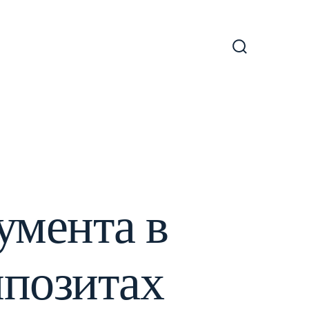
Включить/
отключить
поиск
умента в
позитах