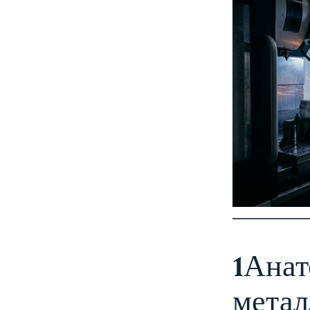
1
Анат
метал