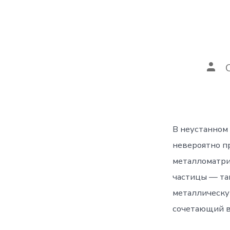
Авт
запи
В неустанном
невероятно п
металломатри
частицы — та
металлическую
сочетающий в