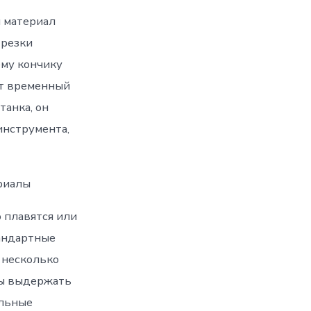
 материал
 резки
ему кончику
от временный
танка, он
инструмента,
риалы
 плавятся или
андартные
 несколько
бы выдержать
альные