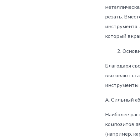
металлическа
резать. Вмест
инструмента. 
который вкра
Основн
Благодаря св
вызывают ста
инструменты 
А. Сильный а
Наиболее рас
композитов я
(например, к