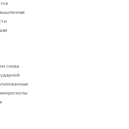
ется
омышленная
сти
щая
ем снова
 ударной
кализованные
 микросколы
а