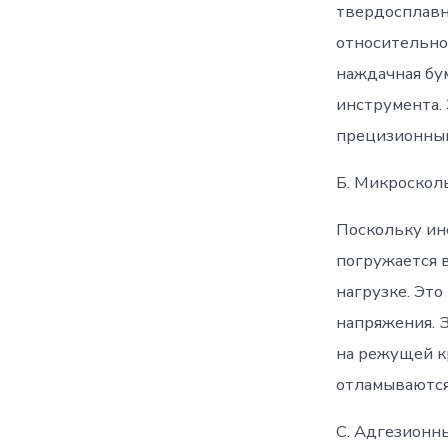
твердосплавн
относительно
наждачная бу
инструмента.
прецизионный
Б. Микроскол
Поскольку инс
погружается в
нагрузке. Эт
напряжения. 
на режущей к
отламываются
C. Адгезионн