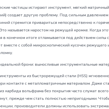
еские частицы истирают инструмент, мягкий матричный
ний) создает другую проблему. Под сильным давлением
иний стремится привариться непосредственно к горяч
 Это называется наростом на режущей кромке. Когда эт
я в конечном итоге отламывается под действием силы с
ет вместе с собой микроскопический кусочек режущего 
оломку.
идеальной брони: выносливые инструментальные мате
инструменты из быстрорежущей стали (HSS) мгновенно
при контакте с металломатричным материалом. Даже ст
из карбида вольфрама без покрытия часто служат всего
инут, прежде чем стать полностью непригодными. Что
ренции, производители должны использовать экстрем