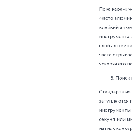
Пока керамич
(часто алюми
клейкий алюм
инструмента.
слой алюмини
часто отрыва
ускоряя его п
Поиск 
Стандартные 
затупляются 
инструменты 
секунд или м
натиск конку