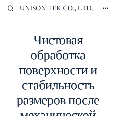
Перейти
UNISON TEK CO., LTD.
к
Включить/
Мен
отключить
содержимому
поиск
Чистовая
обработка
поверхности и
стабильность
размеров после
механической