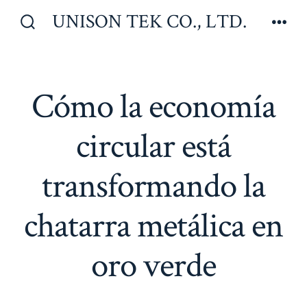
Saltar
UNISON TEK CO., LTD.
al
Alternar
Men
la
contenido
búsqueda
Cómo la economía
circular está
transformando la
chatarra metálica en
oro verde