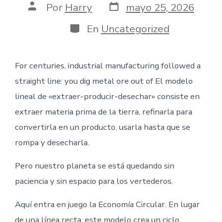
Fecha
Autor
Por
Harry
mayo 25, 2026
de
de
publicación
la
Categorías
En
Uncategorized
entrada
For centuries, industrial manufacturing followed a
straight line: you dig metal ore out of El modelo
lineal de «extraer-producir-desechar» consiste en
extraer materia prima de la tierra, refinarla para
convertirla en un producto, usarla hasta que se
rompa y desecharla.
Pero nuestro planeta se está quedando sin
paciencia y sin espacio para los vertederos.
Aquí entra en juego la Economía Circular. En lugar
de una línea recta, este modelo crea un ciclo