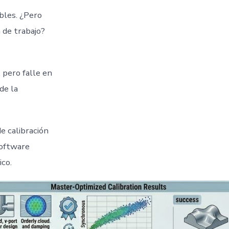
bles. ¿Pero
 de trabajo?
 pero falle en
de la
e calibración
software
co.