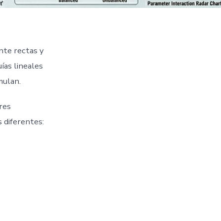
nte rectas y
uías lineales
mulan.
res
 diferentes: