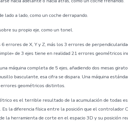
narse hacia adelante o hacia atrás, como un coche frenando.
 de lado a lado, como un coche derrapando.
sobre su propio eje, como un tonel.
6 errores de X, Y y Z, más los 3 errores de perpendicularida
imple» de 3 ejes tiene en realidad 21 errores geométricos i
a una máquina completa de 5 ejes, añadiendo dos mesas girato
usillo basculante, esa cifra se dispara. Una máquina estándar
 errores geométricos distintos.
étrico es el terrible resultado de la acumulación de todas 
 Es la diferencia física entre la posición que el controlador
de la herramienta de corte en el espacio 3D y su posición rea