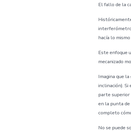
El fallo de la c
Históricamente
interferómetro 
hacía lo mismo 
Este enfoque u
mecanizado mod
Imagina que la 
inclinación). S
parte superior 
en la punta de 
completo cómo s
No se puede so