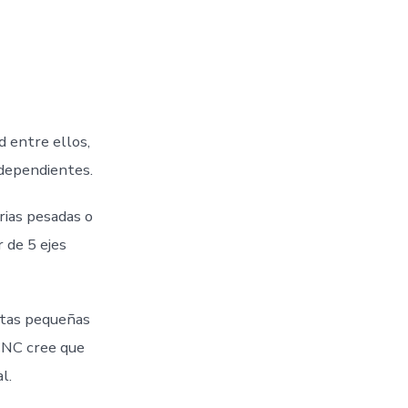
d entre ellos,
ndependientes.
rias pesadas o
 de 5 ejes
estas pequeñas
 CNC cree que
l.