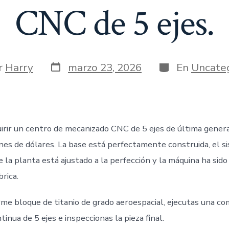
CNC de 5 ejes.
Fecha
Categorías
r
Harry
marzo 23, 2026
En
Uncate
de
publicación
a
irir un centro de mecanizado CNC de 5 ejes de última genera
ones de dólares. La base está perfectamente construida, el s
e la planta está ajustado a la perfección y la máquina ha sido
rica.
me bloque de titanio de grado aeroespacial, ejecutas una co
tinua de 5 ejes e inspeccionas la pieza final.