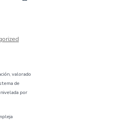
gorized
ción, valorado
istema de
 nivelada por
mpleja