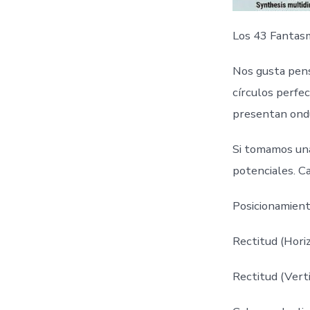
Los 43 Fantasm
Nos gusta pens
círculos perfec
presentan ondu
Si tomamos una 
potenciales. C
Posicionamient
Rectitud (Horiz
Rectitud (Verti