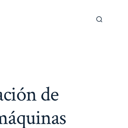
Alternar
la
búsqueda
ación de
 máquinas