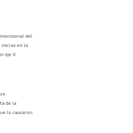
dimensional del
 micras en la
el eje X
are
ta de la
ue lo causaron.