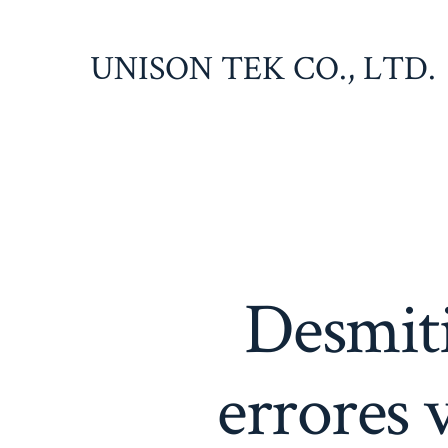
Saltar
al
UNISON TEK CO., LTD.
contenido
Desmiti
errores 