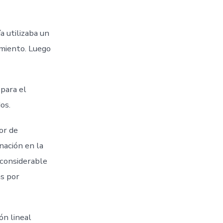
a utilizaba un
amiento. Luego
para el
os.
or de
inación en la
 considerable
as por
ón lineal