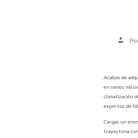
Autor
Po
de
la
entrad
Acabas de adqu
en varios mill
climatización d
expertos de fáb
Cargas un enor
trayectoria con