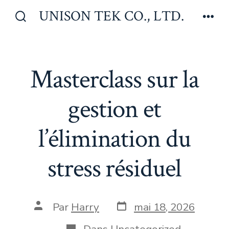
Aller
UNISON TEK CO., LTD.
au
Bascule
Men
Rechercher
contenu
Masterclass sur la
gestion et
l’élimination du
stress résiduel
Date
Auteur
Par
Harry
mai 18, 2026
de
de
publication
la
Catégories
Dans
Uncategorized