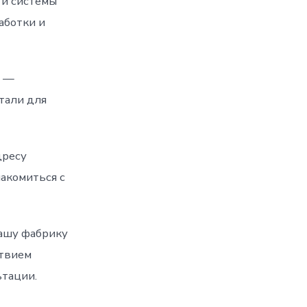
 и системы
аботки и
ь —
тали для
дресу
акомиться с
нашу фабрику
ствием
тации.