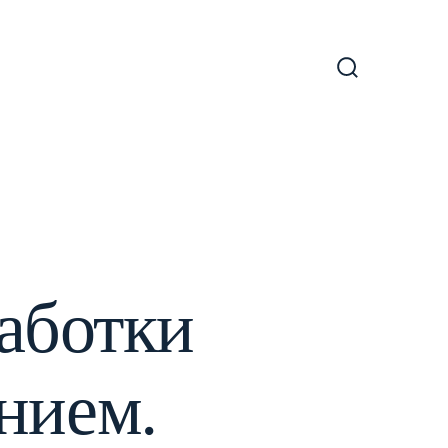
Включить/
отключить
поиск
аботки
нием.