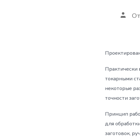
Автор
О
запис
Проектирован
Практически 
токарными ст
некоторые ра
точности заго
Принцип рабо
для обработк
заготовок, ру