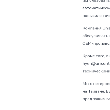
использовать
автоматическ
повысило точ
Компания Uni
обслуживать 
OEM-произво
Кроме того, в
hyen@unisont
техническими
Мы с нетерпе
на Тайване. Б
предложим ва