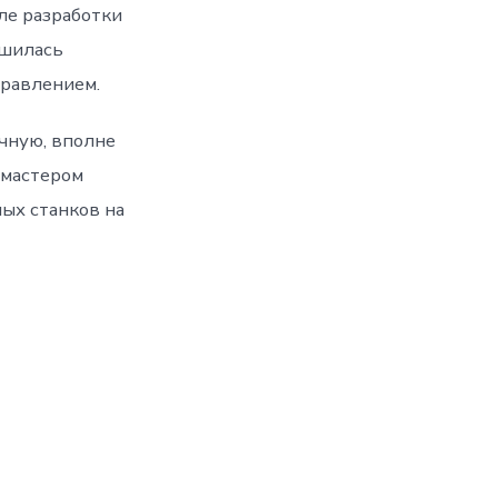
ле разработки
ршилась
правлением.
чную, вполне
 мастером
ных станков на