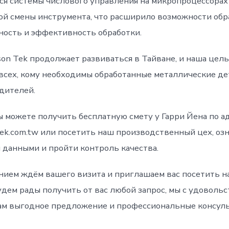
ся системы числового управления на микропроцессорах
ой смены инструмента, что расширило возможности обр
ность и эффективность обработки.
son Tek продолжает развиваться в Тайване, и наша цел
всех, кому необходимы обработанные металлические де
дителей.
ы можете получить бесплатную смету у Гарри Йена по а
ek.com.tw или посетить наш производственный цех, озн
 данными и пройти контроль качества.
нием ждём вашего визита и приглашаем вас посетить 
удем рады получить от вас любой запрос, мы с удоволь
м выгодное предложение и профессиональные консуль