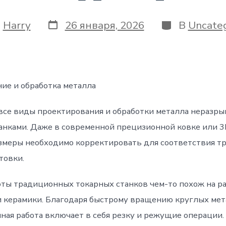
Дата
Категории
т
Harry
26 января, 2026
В
Uncateg
записи
и
ие и обработка металла
все виды проектирования и обработки металла неразры
анками. Даже в современной прецизионной ковке или 
змеры необходимо корректировать для соответствия т
товки.
ты традиционных токарных станков чем-то похож на р
и керамики. Благодаря быстрому вращению круглых ме
чная работа включает в себя резку и режущие операции.