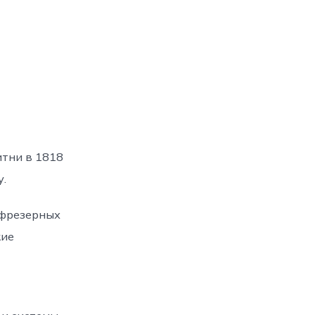
итни в 1818
у.
 фрезерных
кие