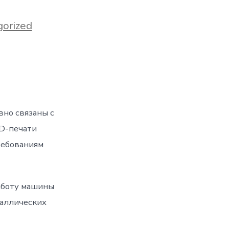
orized
вно связаны с
3D-печати
ребованиям
аботу машины
таллических