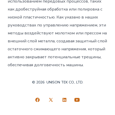
использованием передовых процессов, таких
как дробеструйная обработка или полировка с
низкой пластичностью. Как указано в наших
руководствах по управлению напряжением, эти
методы воздействуют молотком или прессом на
внешний слой металла, создавая защитный слой
остаточного сжимающего напряжения, который
активно закрывает потенциальные трещины,
обеспечивая долговечность машины.
© 2026
UNISON TEK CO., LTD.
Открытым
Открытым
Открытым
Открытым
Facebook
X
LinkedIn
YouTube