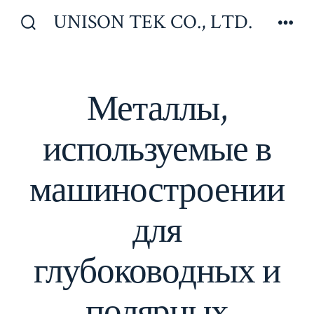
Перейти
UNISON TEK CO., LTD.
к
Включить/
Мен
отключить
содержимому
поиск
Металлы,
используемые в
машиностроении
для
глубоководных и
полярных