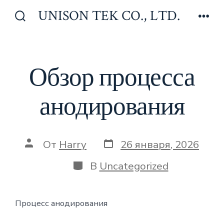
Перейти
UNISON TEK CO., LTD.
к
Включить/
Мен
отключить
содержимому
поиск
Обзор процесса
анодирования
Дата
Автор
От
Harry
26 января, 2026
записи
записи
Категории
В
Uncategorized
Процесс анодирования