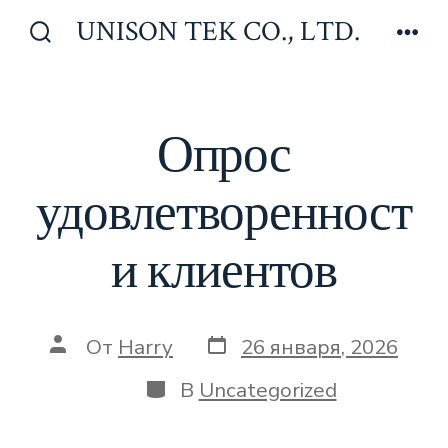
Перейти
UNISON TEK CO., LTD.
к
Включить/
Мен
отключить
содержимому
поиск
Опрос
удовлетворенност
и клиентов
Дата
Автор
От
Harry
26 января, 2026
записи
записи
Категории
В
Uncategorized