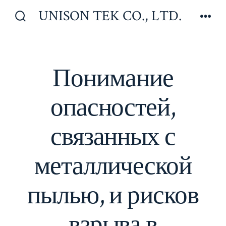
Перейти
UNISON TEK CO., LTD.
к
Включить/
Мен
отключить
содержимому
поиск
Понимание
опасностей,
связанных с
металлической
пылью, и рисков
взрыва в