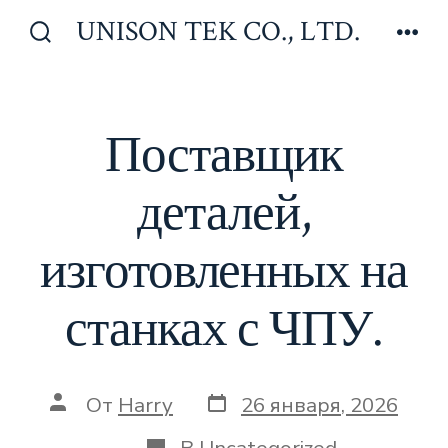
Перейти
UNISON TEK CO., LTD.
к
Включить/
Мен
отключить
содержимому
поиск
Поставщик
деталей,
изготовленных на
станках с ЧПУ.
Дата
Автор
От
Harry
26 января, 2026
записи
записи
Категории
В
Uncategorized