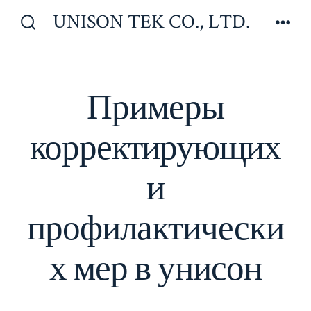
Перейти
UNISON TEK CO., LTD.
к
Включить/
Мен
отключить
содержимому
поиск
Примеры
корректирующих
и
профилактически
х мер в унисон