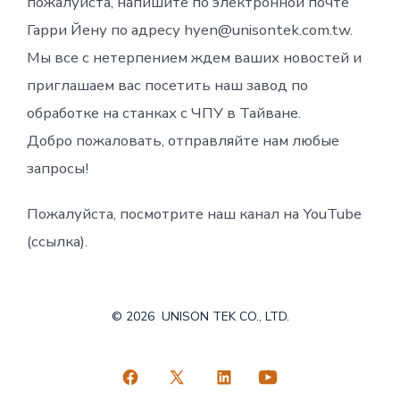
пожалуйста, напишите по электронной почте
Гарри Йену по адресу hyen@unisontek.com.tw.
Мы все с нетерпением ждем ваших новостей и
приглашаем вас посетить наш завод по
обработке на станках с ЧПУ в Тайване.
Добро пожаловать, отправляйте нам любые
запросы!
Пожалуйста, посмотрите наш канал на YouTube
(ссылка).
© 2026
UNISON TEK CO., LTD.
Открытым
Открытым
Открытым
Открытым