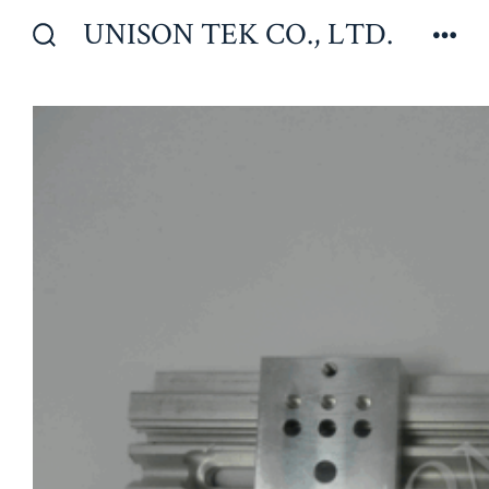
Zum
UNISON TEK CO., LTD.
Inhalt
Suche
Men
ein-/ausblenden
springen