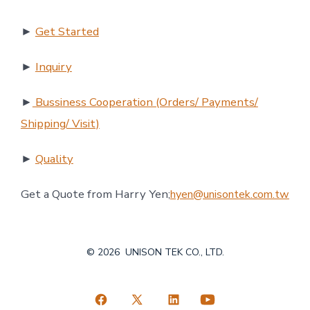
►
Get Started
►
Inquiry
►
Bussiness Cooperation (Orders/ Payments/
Shipping/ Visit)
►
Quality
Get a Quote from Harry Yen;
hyen@unisontek.com.tw
© 2026
UNISON TEK CO., LTD.
Facebook
X
LinkedIn
YouTube