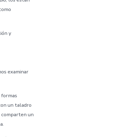
 como
ción y
emos examinar
, formas
con un taladro
3D comparten un
a.