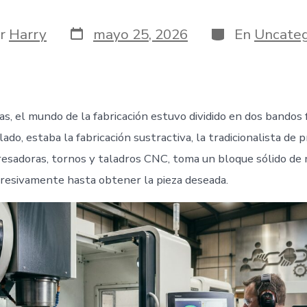
Fecha
Categorías
or
Harry
mayo 25, 2026
En
Uncateg
de
publicación
da
s, el mundo de la fabricación estuvo dividido en dos bando
lado, estaba la fabricación sustractiva, la tradicionalista de p
resadoras, tornos y taladros CNC, toma un bloque sólido de 
resivamente hasta obtener la pieza deseada.