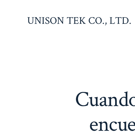
Saltar
al
UNISON TEK CO., LTD.
contenido
Cuando 
encue