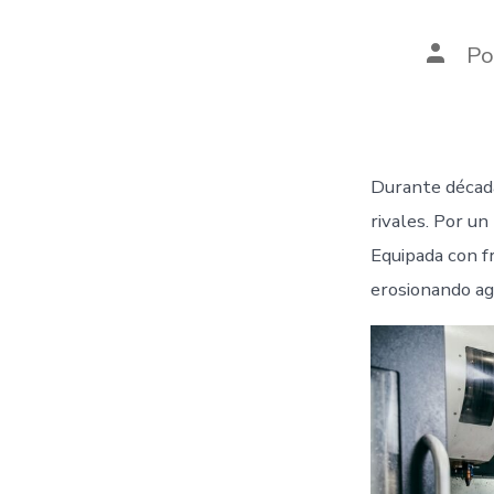
Autor
P
de
la
entra
Durante década
rivales. Por un 
Equipada con f
erosionando ag