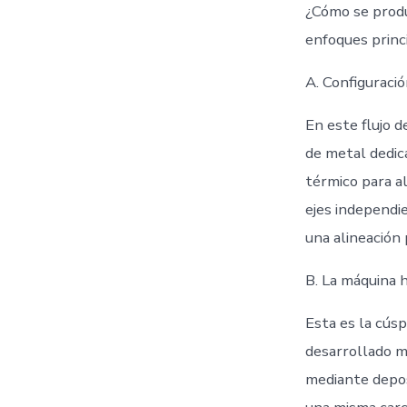
¿Cómo se produc
enfoques princ
A. Configuraci
En este flujo 
de metal dedica
térmico para al
ejes independi
una alineación 
B. La máquina 
Esta es la cús
desarrollado m
mediante depos