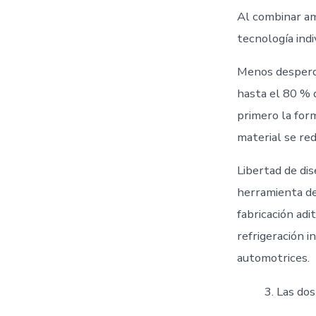
Al combinar am
tecnología indi
Menos desperdi
hasta el 80 % d
primero la form
material se re
Libertad de dis
herramienta de
fabricación adi
refrigeración 
automotrices.
Las dos