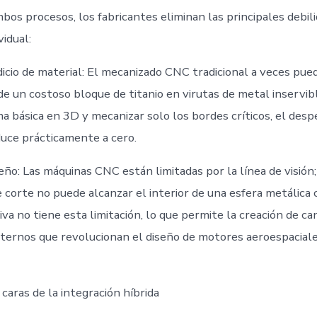
bos procesos, los fabricantes eliminan las principales debil
vidual:
cio de material: El mecanizado CNC tradicional a veces pue
e un costoso bloque de titanio en virutas de metal inservibl
a básica en 3D y mecanizar solo los bordes críticos, el despe
duce prácticamente a cero.
eño: Las máquinas CNC están limitadas por la línea de visión
 corte no puede alcanzar el interior de una esfera metálica 
tiva no tiene esta limitación, lo que permite la creación de ca
internos que revolucionan el diseño de motores aeroespacial
 caras de la integración híbrida