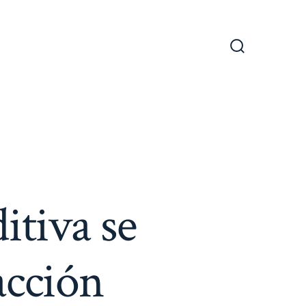
Alternar
la
búsqueda
itiva se
acción