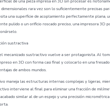
erficial de una pieza impresa en 3D sin procesar es notoriam
s dimensionales rara vez son lo suficientemente precisas par
ecesita una superficie de acoplamiento perfectamente plana,
nte pulido o un orificio roscado preciso, una impresora 3D po
onárselo.
ción sustractiva
el mecanizado sustractivo vuelve a ser protagonista. Al tom
reso en 3D con forma casi final y colocarlo en una fresado
entajas de ambos mundos.
ivo maneja las estructuras internas complejas y ligeras, mie
tivo interviene al final para eliminar una fracción de milíme
acabado similar al de un espejo y una precisión micrométric
orta.