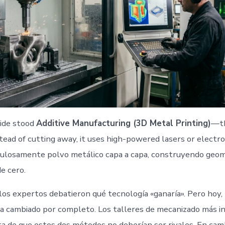
ide stood
Additive Manufacturing (3D Metal Printing)
—th
ead of cutting away, it uses high-powered lasers or electr
ulosamente polvo metálico capa a capa, construyendo geom
e cero.
los expertos debatieron qué tecnología «ganaría». Pero hoy, 
a cambiado por completo. Los talleres de mecanizado más i
a de que estos dos métodos no deberían ser rivales. En camb