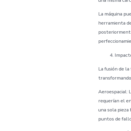
una misma carc
La máquina pue
herramienta de 
posteriormente
perfeccionamie
Impacto
La fusión de la
transformando 
Aeroespacial: 
requerían el e
una sola pieza 
puntos de fallo