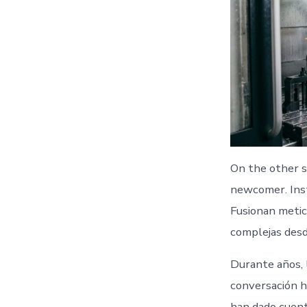
On the other s
newcomer. Inst
Fusionan metic
complejas desd
Durante años, 
conversación h
han dado cuent