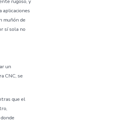
ente rugoso, y
a aplicaciones
 un muñón de
r sí sola no
ar un
ra CNC, se
ntras que el
tro,
a donde