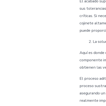
El acabado sup
sus tolerancia
críticas. Si n
cojinete altame
puede proporci
La solu
Aquí es donde 
componente imp
obtienen las v
El proceso adit
proceso sustrac
asegurando un 
realmente imp