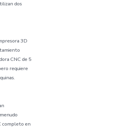
ilizan dos
 impresora 3D
atamiento
sadora CNC de 5
pero requiere
quinas.
an
a menudo
NC completo en