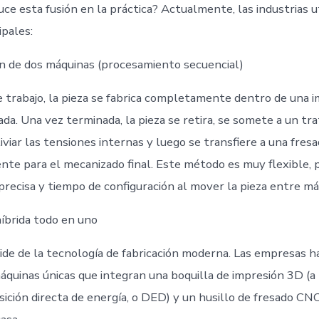
e esta fusión en la práctica? Actualmente, las industrias ut
ipales:
ón de dos máquinas (procesamiento secuencial)
de trabajo, la pieza se fabrica completamente dentro de una
da. Una vez terminada, la pieza se retira, se somete a un tr
iviar las tensiones internas y luego se transfiere a una fre
ente para el mecanizado final. Este método es muy flexible, 
precisa y tiempo de configuración al mover la pieza entre má
híbrida todo en uno
pide de la tecnología de fabricación moderna. Las empresas h
áquinas únicas que integran una boquilla de impresión 3D (
ición directa de energía, o DED) y un husillo de fresado C