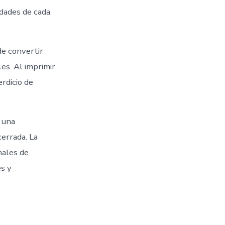
idades de cada
de convertir
es. Al imprimir
rdicio de
; una
cerrada. La
nales de
es y