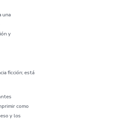
a una
e
ión y
ia ficción; está
antes
mprimir como
peso y los