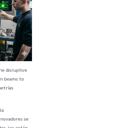
e disruptive
on beams to
etrías
la
nnovadores se
io, los están