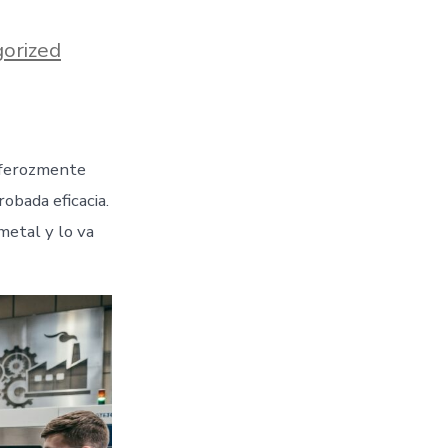
orized
s ferozmente
robada eficacia.
metal y lo va