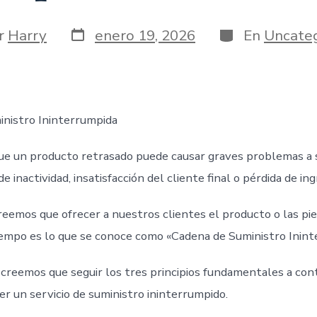
Fecha
Categorías
r
Harry
enero 19, 2026
En
Uncateg
de
publicación
da
nistro Ininterrumpida
e un producto retrasado puede causar graves problemas a 
 inactividad, insatisfacción del cliente final o pérdida de ing
creemos que ofrecer a nuestros clientes el producto o las pi
tiempo es lo que se conoce como «Cadena de Suministro Inint
creemos que seguir los tres principios fundamentales a con
er un servicio de suministro ininterrumpido.