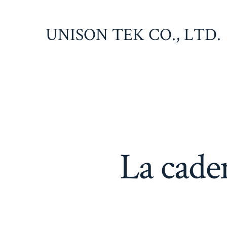
Saltar
al
UNISON TEK CO., LTD.
contenido
La cade