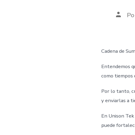
Autor
Po
de
la
entra
Cadena de Sumi
Entendemos qu
como tiempos de
Por lo tanto, 
y enviarlas a 
En Unison Tek 
puede fortalec