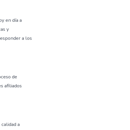
oy en día a
cas y
responder a los
oceso de
 afiliados
calidad a