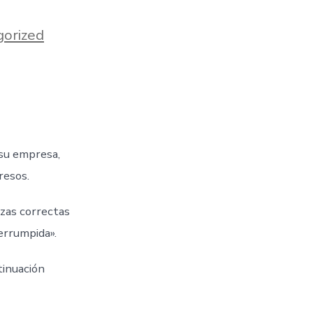
orized
su empresa,
resos.
ezas correctas
errumpida».
tinuación