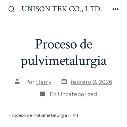
Saltar
UNISON TEK CO., LTD.
al
Alternar
Men
la
contenido
búsqueda
Proceso de
pulvimetalurgia
Fecha
Autor
Por
Harry
febrero 2, 2026
de
de
publicación
la
Categorías
En
Uncategorized
entrada
Proceso de Pulvimetalurgia (PM)