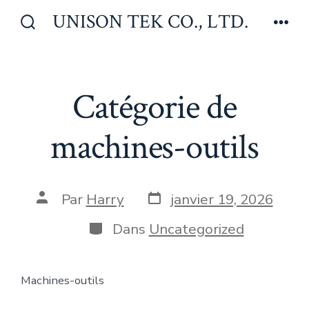
Aller
UNISON TEK CO., LTD.
au
Bascule
Men
Rechercher
contenu
Catégorie de
machines-outils
Date
Auteur
Par
Harry
janvier 19, 2026
de
de
publication
la
Catégories
Dans
Uncategorized
publication
Machines-outils