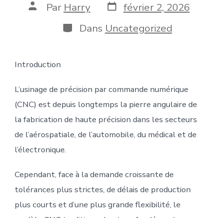
Date
Auteur
Par
Harry
février 2, 2026
de
de
publication
la
Catégories
Dans
Uncategorized
publication
Introduction
L’usinage de précision par commande numérique
(CNC) est depuis longtemps la pierre angulaire de
la fabrication de haute précision dans les secteurs
de l’aérospatiale, de l’automobile, du médical et de
l’électronique.
Cependant, face à la demande croissante de
tolérances plus strictes, de délais de production
plus courts et d’une plus grande flexibilité, le