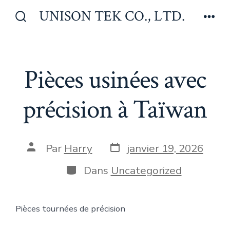
Aller
UNISON TEK CO., LTD.
au
Bascule
Men
Rechercher
contenu
Pièces usinées avec
précision à Taïwan
Date
Auteur
Par
Harry
janvier 19, 2026
de
de
publication
la
Catégories
Dans
Uncategorized
publication
Pièces tournées de précision