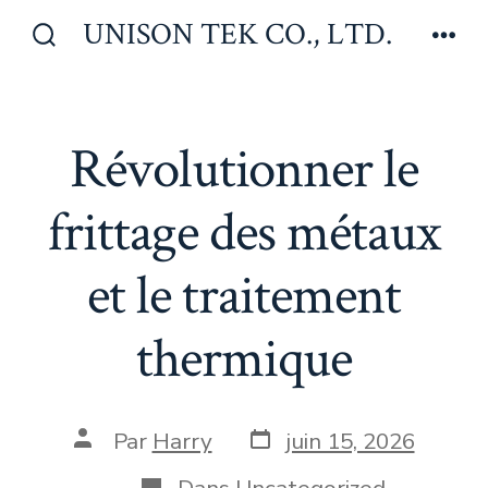
Aller
UNISON TEK CO., LTD.
au
Bascule
Men
Rechercher
contenu
Révolutionner le
frittage des métaux
et le traitement
thermique
Date
Auteur
Par
Harry
juin 15, 2026
de
de
publication
la
Catégories
Dans
Uncategorized