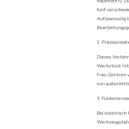
Raumfahrt). D
fünf verschied
Aufspannung be
Bearbeitungsge
2. Präzisionsd
Dieses Verfahr
Werkstück rot
Fräs-Zentren v
von außermitt
3. Funkeneros
Bei elektrisch
Werkzeugstahl