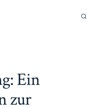
Suche
ein-/ausble
ng: Ein
n zur