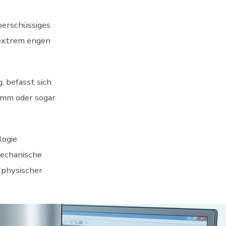
überschüssiges
 extrem engen
 befasst sich
 mm oder sogar
logie
mechanische
 physischer