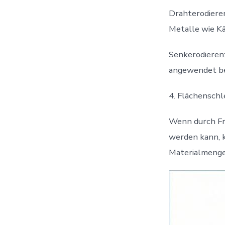
Drahterodieren
Metalle wie Kä
Senkerodieren:
angewendet be
4. Flächenschl
Wenn durch Frä
werden kann, k
Materialmengen