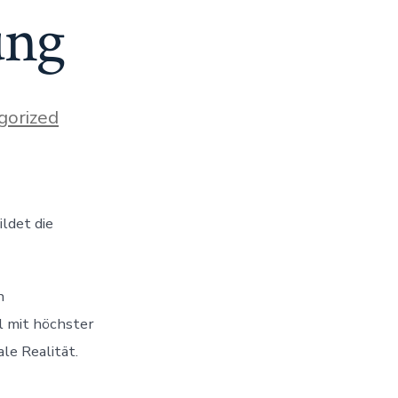
ung
gorized
ldet die
n
l mit höchster
le Realität.