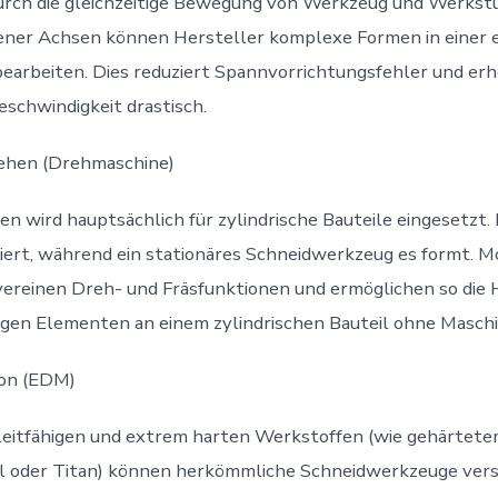
urch die gleichzeitige Bewegung von Werkzeug und Werkst
ener Achsen können Hersteller komplexe Formen in einer e
arbeiten. Dies reduziert Spannvorrichtungsfehler und erh
schwindigkeit drastisch.
rehen (Drehmaschine)
en wird hauptsächlich für zylindrische Bauteile eingesetzt.
iert, während ein stationäres Schneidwerkzeug es formt. 
ereinen Dreh- und Fräsfunktionen und ermöglichen so die 
igen Elementen an einem zylindrischen Bauteil ohne Masch
ion (EDM)
 leitfähigen und extrem harten Werkstoffen (wie gehärtet
 oder Titan) können herkömmliche Schneidwerkzeuge vers