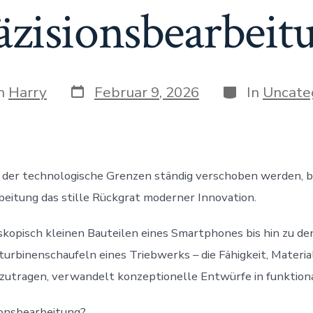
äzisionsbearbeit
Veröffentlichungsdatum
Kategorien
gsautor
n
Harry
Februar 9, 2026
In
Uncate
 in der technologische Grenzen ständig verschoben werden, bi
beitung das stille Rückgrat moderner Innovation.
kopisch kleinen Bauteilen eines Smartphones bis hin zu de
urbinenschaufeln eines Triebwerks – die Fähigkeit, Materia
zutragen, verwandelt konzeptionelle Entwürfe in funktiona
ionsbearbeitung?