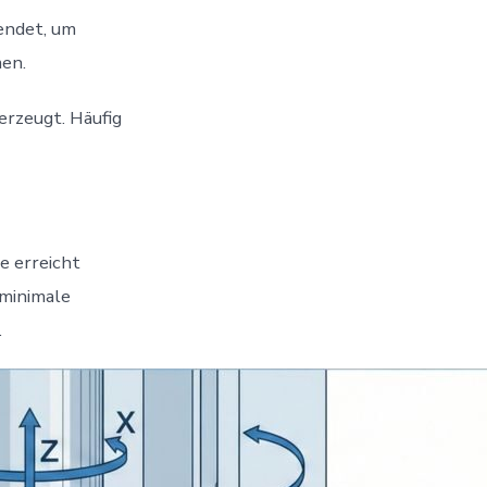
endet, um
men.
erzeugt. Häufig
e erreicht
 minimale
.