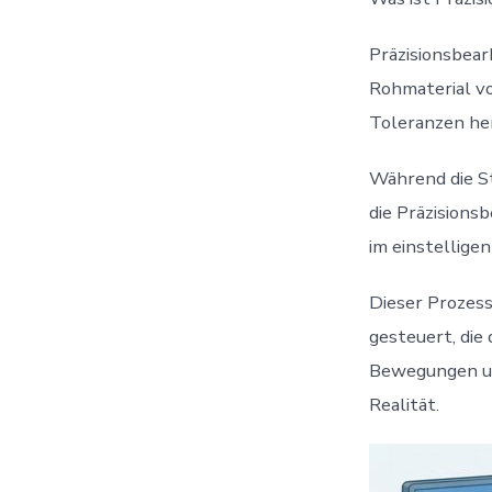
Präzisionsbear
Rohmaterial v
Toleranzen he
Während die St
die Präzisions
im einstellige
Dieser Prozes
gesteuert, die
Bewegungen ums
Realität.