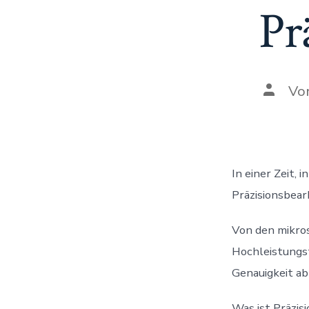
Pr
Beitra
Vo
In einer Zeit,
Präzisionsbear
Von den mikros
Hochleistungst
Genauigkeit ab
Was ist Präzis