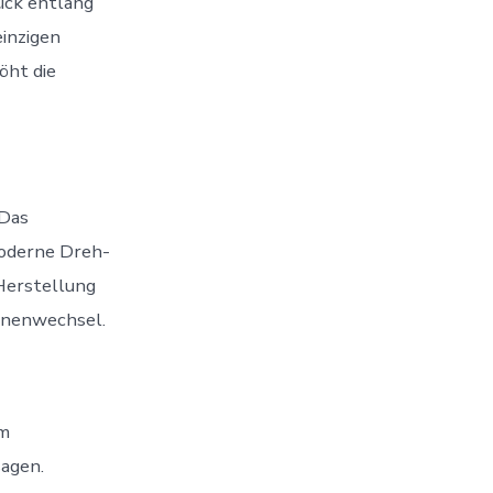
ück entlang
inzigen
öht die
 Das
Moderne Dreh-
Herstellung
inenwechsel.
em
agen.