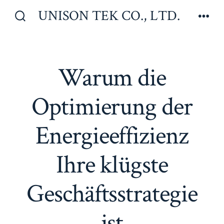
Zum
UNISON TEK CO., LTD.
Inhalt
Suche
Men
ein-/ausblenden
springen
Warum die
Optimierung der
Energieeffizienz
Ihre klügste
Geschäftsstrategie
ist