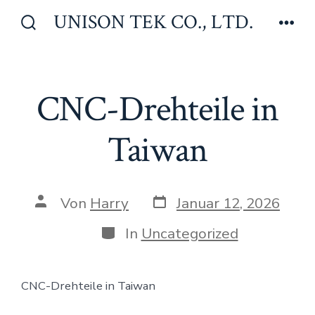
Zum
UNISON TEK CO., LTD.
Inhalt
Suche
Men
ein-/ausblenden
springen
CNC-Drehteile in
Taiwan
Veröffentlichungsdatum
Beitragsautor
Von
Harry
Januar 12, 2026
Kategorien
In
Uncategorized
CNC-Drehteile in Taiwan