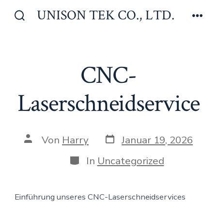
Zum
UNISON TEK CO., LTD.
Inhalt
Suche
Men
ein-/ausblenden
springen
CNC-
Laserschneidservice
Veröffentlichungsdatum
Beitragsautor
Von
Harry
Januar 19, 2026
Kategorien
In
Uncategorized
Einführung unseres CNC-Laserschneidservices