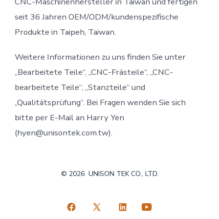
CNC-Maschinenhersteller in Taiwan und fertigen
seit 36 ​​Jahren OEM/ODM/kundenspezifische
Produkte in Taipeh, Taiwan.
Weitere Informationen zu uns finden Sie unter
„Bearbeitete Teile“, „CNC-Frästeile“, „CNC-
bearbeitete Teile“, „Stanzteile“ und
„Qualitätsprüfung“. Bei Fragen wenden Sie sich
bitte per E-Mail an Harry Yen
(hyen@unisontek.com.tw).
© 2026
UNISON TEK CO., LTD.
Facebook
X
LinkedIn
YouTube