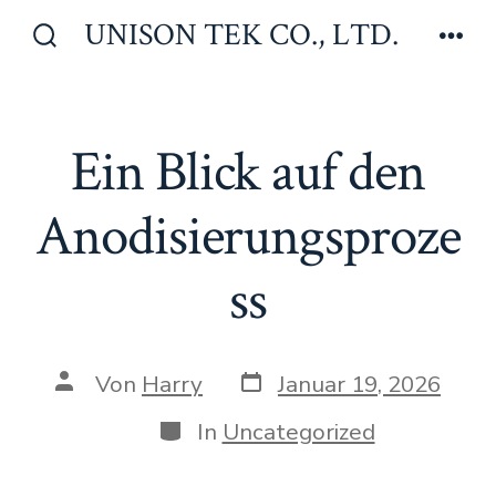
Zum
UNISON TEK CO., LTD.
Inhalt
Suche
Men
ein-/ausblenden
springen
Ein Blick auf den
Anodisierungsproze
ss
Veröffentlichungsdatum
Beitragsautor
Von
Harry
Januar 19, 2026
Kategorien
In
Uncategorized