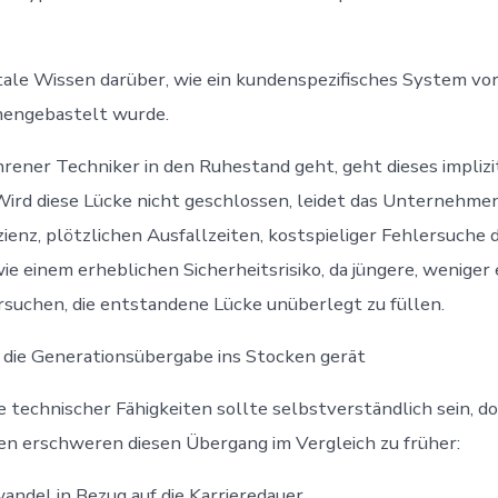
tale Wissen darüber, wie ein kundenspezifisches System vo
engebastelt wurde.
rener Techniker in den Ruhestand geht, geht dieses impliz
Wird diese Lücke nicht geschlossen, leidet das Unternehme
izienz, plötzlichen Ausfallzeiten, kostspieliger Fehlersuche
ie einem erheblichen Sicherheitsrisiko, da jüngere, weniger
rsuchen, die entstandene Lücke unüberlegt zu füllen.
die Generationsübergabe ins Stocken gerät
 technischer Fähigkeiten sollte selbstverständlich sein, 
n erschweren diesen Übergang im Vergleich zu früher:
andel in Bezug auf die Karrieredauer