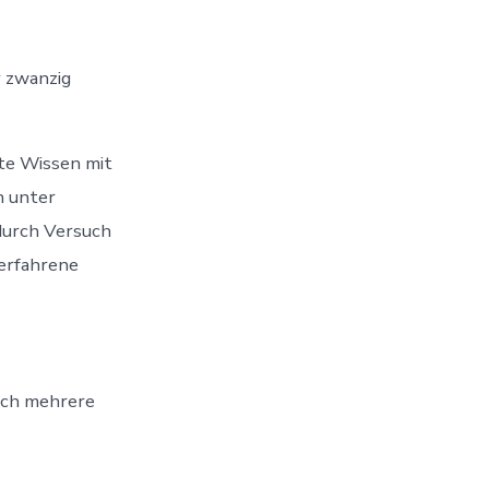
r zwanzig
ite Wissen mit
n unter
 durch Versuch
 erfahrene
doch mehrere