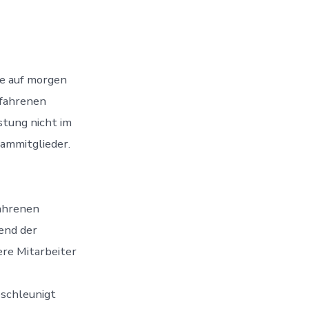
te auf morgen
rfahrenen
stung nicht im
ammitglieder.
fahrenen
end der
ere Mitarbeiter
eschleunigt