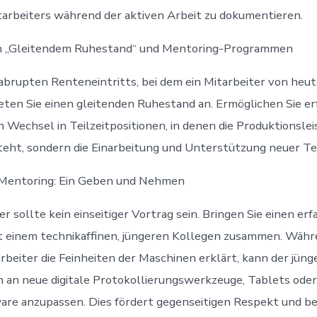
arbeiters während der aktiven Arbeit zu dokumentieren.
n „Gleitendem Ruhestand“ und Mentoring-Programmen
abrupten Renteneintritts, bei dem ein Mitarbeiter von heu
ieten Sie einen gleitenden Ruhestand an. Ermöglichen Sie e
 Wechsel in Teilzeitpositionen, in denen die Produktionslei
eht, sondern die Einarbeitung und Unterstützung neuer Te
Mentoring: Ein Geben und Nehmen
r sollte kein einseitiger Vortrag sein. Bringen Sie einen er
t einem technikaffinen, jüngeren Kollegen zusammen. Währ
rbeiter die Feinheiten der Maschinen erklärt, kann der jüng
ch an neue digitale Protokollierungswerkzeuge, Tablets oder
are anzupassen. Dies fördert gegenseitigen Respekt und b