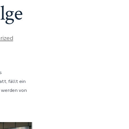
lge
rized
s
t, fällt ein
n werden von