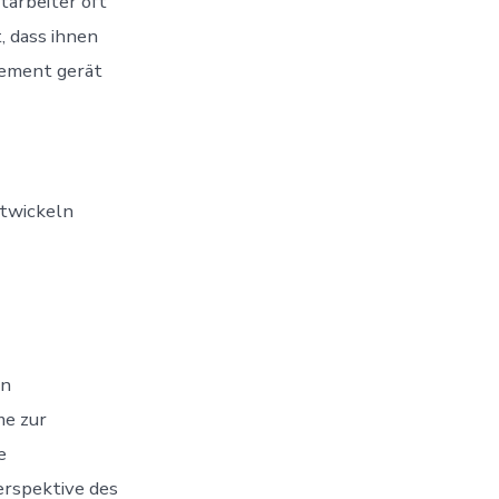
arbeiter oft
, dass ihnen
gement gerät
ntwickeln
en
me zur
e
erspektive des