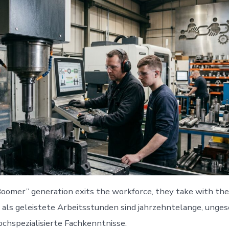
Boomer” generation exits the workforce, they take with t
 als geleistete Arbeitsstunden sind jahrzehntelange, unges
hochspezialisierte Fachkenntnisse.