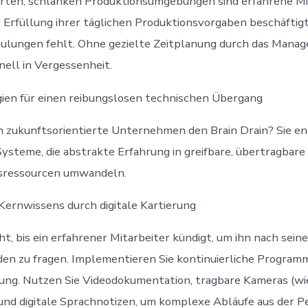
rten, schlanken Produktionsumgebungen sind erfahrene Mit
r Erfüllung ihrer täglichen Produktionsvorgaben beschäftigt
chulungen fehlt. Ohne gezielte Zeitplanung durch das Mana
ell in Vergessenheit.
ien für einen reibungslosen technischen Übergang
n zukunftsorientierte Unternehmen den Brain Drain? Sie e
Systeme, die abstrakte Erfahrung in greifbare, übertragbare
ressourcen umwandeln.
Kernwissens durch digitale Kartierung
ht, bis ein erfahrener Mitarbeiter kündigt, um ihn nach sein
en zu fragen. Implementieren Sie kontinuierliche Program
ung. Nutzen Sie Videodokumentation, tragbare Kameras (wi
und digitale Sprachnotizen, um komplexe Abläufe aus der P