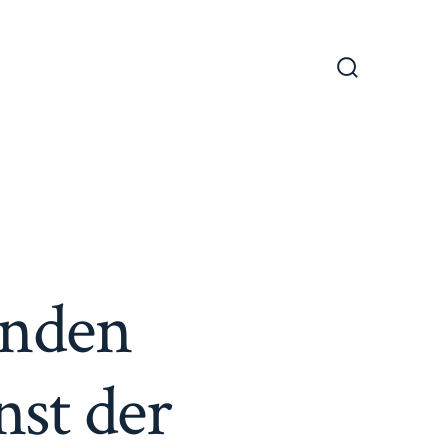
Suche
ein-/ausble
rnden
nst der