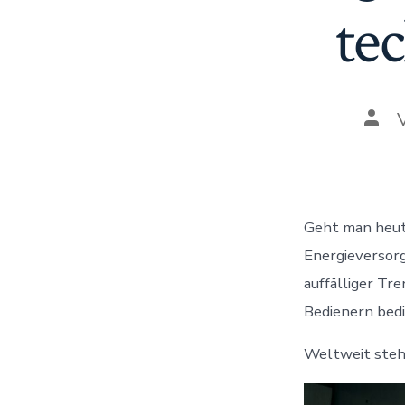
te
Beit
Geht man heute
Energieversor
auffälliger Tr
Bedienern bedi
Weltweit stehe