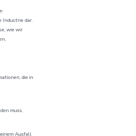
m
 Industrie dar.
se, wie wir
en,
ationen, die in
rden muss,
seinem Ausfall