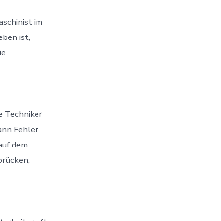
aschinist im
ben ist,
ie
e Techniker
kann Fehler
auf dem
brücken,