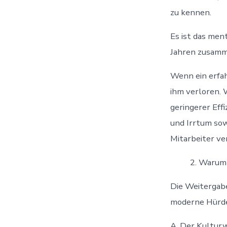
zu kennen.
Es ist das men
Jahren zusamm
Wenn ein erfah
ihm verloren. 
geringerer Eff
und Irrtum sow
Mitarbeiter ve
Warum 
Die Weitergabe
moderne Hürde
A. Der Kulturw