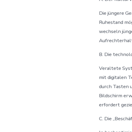
Die jüngere Ge
Ruhestand mögl
wechseln jünge
Aufrechterhalt
B. Die technol
Veraltete Syst
mit digitalen 
durch Tasten 
Bildschirm er
erfordert gezi
C. Die „Beschä