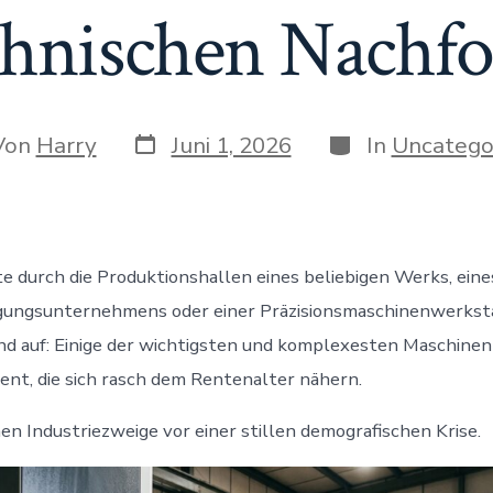
chnischen Nachfo
Veröffentlichungsdatum
Kategorien
ragsautor
Von
Harry
Juni 1, 2026
In
Uncatego
 durch die Produktionshallen eines beliebigen Werks, eine
gungsunternehmens oder einer Präzisionsmaschinenwerkstat
end auf: Einige der wichtigsten und komplexesten Maschine
ent, die sich rasch dem Rentenalter nähern.
n Industriezweige vor einer stillen demografischen Krise.