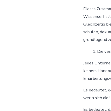
Dieses Zusamm
Wissenserhalt 
Gleichzeitig b
schulen, doku
grundlegend z
Die ve
Jedes Unterneh
keinem Handbu
Einarbeitungsvi
Es bedeutet, 
wenn sich die
Es bedeutet, d