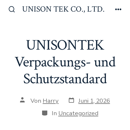
Zum
UNISON TEK CO., LTD.
Inhalt
Suche
Men
ein-/ausblenden
springen
UNISONTEK
Verpackungs- und
Schutzstandard
Veröffentlichungsdat
Beitragsautor
Von
Harry
Juni 1, 2026
Kategorien
In
Uncategorized