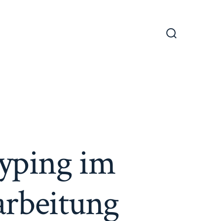
Suche
ein-/ausble
typing im
arbeitung