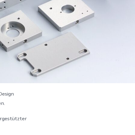
Design
en.
ergestützter