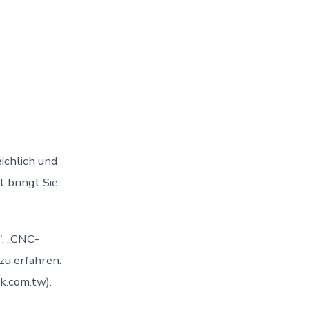
ichlich und
t bringt Sie
“, „CNC-
zu erfahren.
k.com.tw).